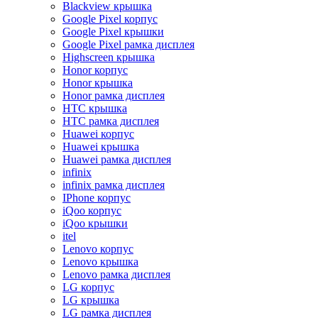
Blackview крышка
Google Pixel корпус
Google Pixel крышки
Google Pixel рамка дисплея
Highscreen крышка
Honor корпус
Honor крышка
Honor рамка дисплея
HTC крышка
HTC рамка дисплея
Huawei корпус
Huawei крышка
Huawei рамка дисплея
infinix
infinix рамка дисплея
IPhone корпус
iQoo корпус
iQoo крышки
itel
Lenovo корпус
Lenovo крышка
Lenovo рамка дисплея
LG корпус
LG крышка
LG рамка дисплея