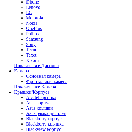
iPhone
Lenovo
LG
Motorola
Nokia
OnePlus
Philips
Samsung
Sony
Tecno
Texet
Xiaomi
Показать все Дисплеи
Камера
Основная камера
Фронтальная камера
Показать все Камера
Крышки/Корпуса
Alcatel крышка
Asus корпус
Asus крышки
Asus рамка дисплея
Blackberry корпус
Blackberry крышка
Blackview корпус