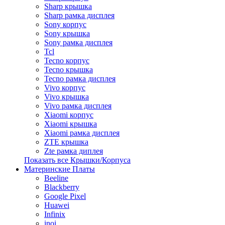
Sharp крышка
Sharp рамка дисплея
Sony корпус
Sony крышка
Sony рамка дисплея
Tcl
Tecno корпус
Tecno крышка
Tecno рамка дисплея
Vivo корпус
Vivo крышка
Vivo рамка дисплея
Xiaomi корпус
Xiaomi крышка
Xiaomi рамка дисплея
ZTE крышка
Zte рамка диплея
Показать все Крышки/Корпуса
Материнские Платы
Beeline
Blackberry
Google Pixel
Huawei
Infinix
inoi