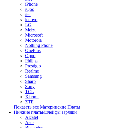
iPhone
iQoo
itel
lenovo
LG
Meizu
Microsoft
Motorola
Nothing Phone
OnePlus
Oppo
Philips
Prestigio
Realme
Samsung
Sharp
Sony
TCL
Xiaomi
ZTE
Показать все Материнские Платы
Нижние платы/шлейфы зарядки
Alcatel
Asus
Blackview