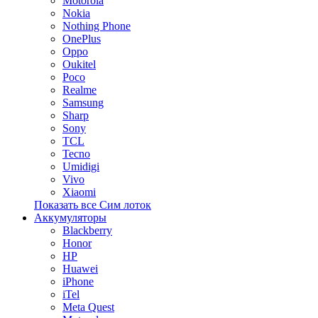
Motorola
Nokia
Nothing Phone
OnePlus
Oppo
Oukitel
Poco
Realme
Samsung
Sharp
Sony
TCL
Tecno
Umidigi
Vivo
Xiaomi
Показать все Сим лоток
Аккумуляторы
Blackberry
Honor
HP
Huawei
iPhone
iTel
Meta Quest