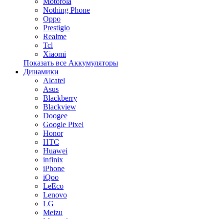
Motorola
Nothing Phone
Oppo
Prestigio
Realme
Tcl
Xiaomi
Показать все Аккумуляторы
Динамики
Alcatel
Asus
Blackberry
Blackview
Doogee
Google Pixel
Honor
HTC
Huawei
infinix
iPhone
iQoo
LeEco
Lenovo
LG
Meizu