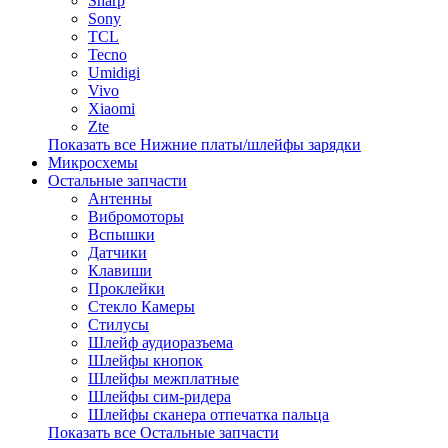
Sharp
Sony
TCL
Tecno
Umidigi
Vivo
Xiaomi
Zte
Показать все Нижние платы/шлейфы зарядки
Микросхемы
Остальные запчасти
Антенны
Вибромоторы
Вспышки
Датчики
Клавиши
Проклейки
Стекло Камеры
Стилусы
Шлейф аудиоразъема
Шлейфы кнопок
Шлейфы межплатные
Шлейфы сим-ридера
Шлейфы сканера отпечатка пальца
Показать все Остальные запчасти