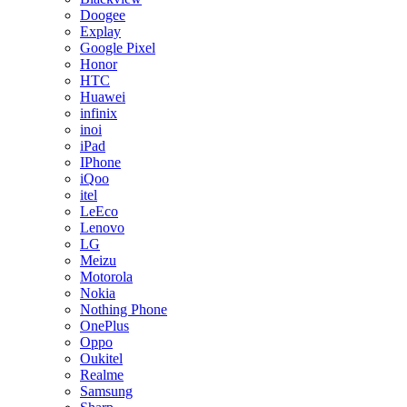
Doogee
Explay
Google Pixel
Honor
HTC
Huawei
infinix
inoi
iPad
IPhone
iQoo
itel
LeEco
Lenovo
LG
Meizu
Motorola
Nokia
Nothing Phone
OnePlus
Oppo
Oukitel
Realme
Samsung