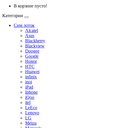
В корзине пусто!
Категории
Сим лоток
Alcatel
Asus
Blackberry
Blackview
Doogee
Google
Honor
HTC
Huawei
infinix
inoi
iPad
Iphone
iQoo
itel
LeEco
Lenovo
LG
Meizu