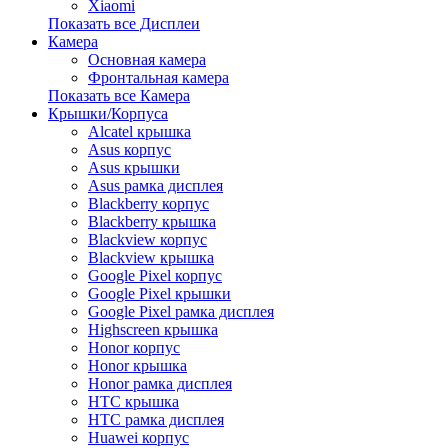
Xiaomi
Показать все Дисплеи
Камера
Основная камера
Фронтальная камера
Показать все Камера
Крышки/Корпуса
Alcatel крышка
Asus корпус
Asus крышки
Asus рамка дисплея
Blackberry корпус
Blackberry крышка
Blackview корпус
Blackview крышка
Google Pixel корпус
Google Pixel крышки
Google Pixel рамка дисплея
Highscreen крышка
Honor корпус
Honor крышка
Honor рамка дисплея
HTC крышка
HTC рамка дисплея
Huawei корпус