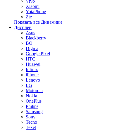
Vivo
Xiaomi
YotaPhone
Zte
Показать все Динамики
Дисплеи
Asus
Blackberry
BQ
Digma
Google Pixel
HTC
Huawei
Infinix
iPhone
Lenovo
LG
Motorola
Nokia
OnePlus
Philips
Samsung
Sony
Tecno
Texet