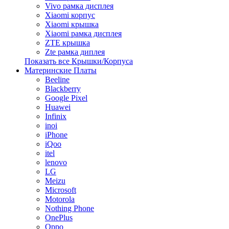
Vivo рамка дисплея
Xiaomi корпус
Xiaomi крышка
Xiaomi рамка дисплея
ZTE крышка
Zte рамка диплея
Показать все Крышки/Корпуса
Материнские Платы
Beeline
Blackberry
Google Pixel
Huawei
Infinix
inoi
iPhone
iQoo
itel
lenovo
LG
Meizu
Microsoft
Motorola
Nothing Phone
OnePlus
Oppo