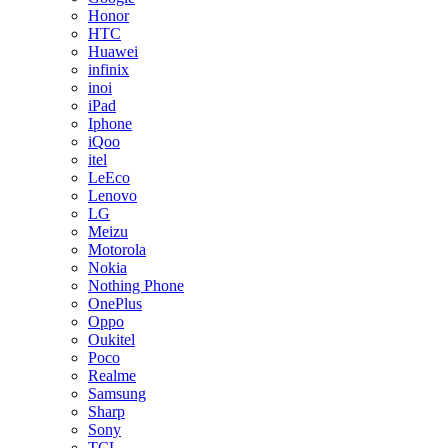
Honor
HTC
Huawei
infinix
inoi
iPad
Iphone
iQoo
itel
LeEco
Lenovo
LG
Meizu
Motorola
Nokia
Nothing Phone
OnePlus
Oppo
Oukitel
Poco
Realme
Samsung
Sharp
Sony
TCL