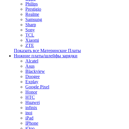
Philips
Prestigio
Realme
Samsung
Sharp
Sony
TCL
Xiaomi
ZTE
Показать все Материнские Платы
Нижние платы/шлейфы зарядки
Alcatel
Asus
Blackview
Doogee
Explay
Google Pixel
Honor
HTC
Huawei
infinix
inoi
iPad
IPhone
iQoo