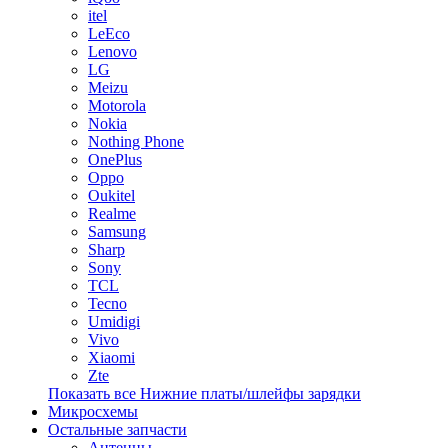
itel
LeEco
Lenovo
LG
Meizu
Motorola
Nokia
Nothing Phone
OnePlus
Oppo
Oukitel
Realme
Samsung
Sharp
Sony
TCL
Tecno
Umidigi
Vivo
Xiaomi
Zte
Показать все Нижние платы/шлейфы зарядки
Микросхемы
Остальные запчасти
Антенны