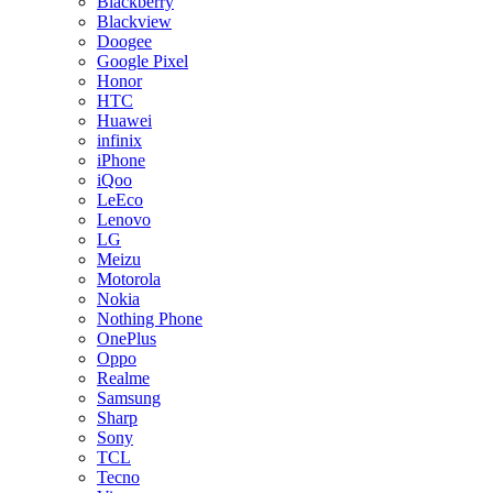
Blackberry
Blackview
Doogee
Google Pixel
Honor
HTC
Huawei
infinix
iPhone
iQoo
LeEco
Lenovo
LG
Meizu
Motorola
Nokia
Nothing Phone
OnePlus
Oppo
Realme
Samsung
Sharp
Sony
TCL
Tecno