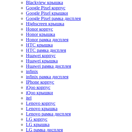
Blackview крышка
Google Pixel корпус
Google Pixel крышки
Google Pixel рамка дисплея
Highscreen крышка
Honor корпус
Honor крышка
Honor рамка дисплея
HTC крышка
HTC рамка дисплея
Huawei корпус
Huawei крышка
Huawei рамка дисплея
infinix
infinix рамка дисплея
IPhone корпус
iQoo корпус
iQoo крышки
itel
Lenovo корпус
Lenovo крышка
Lenovo рамка дисплея
LG корпус
LG крышка
LG рамка дисплея