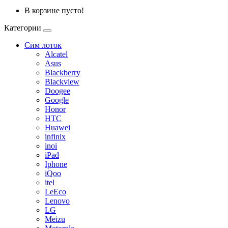
В корзине пусто!
Категории
Сим лоток
Alcatel
Asus
Blackberry
Blackview
Doogee
Google
Honor
HTC
Huawei
infinix
inoi
iPad
Iphone
iQoo
itel
LeEco
Lenovo
LG
Meizu