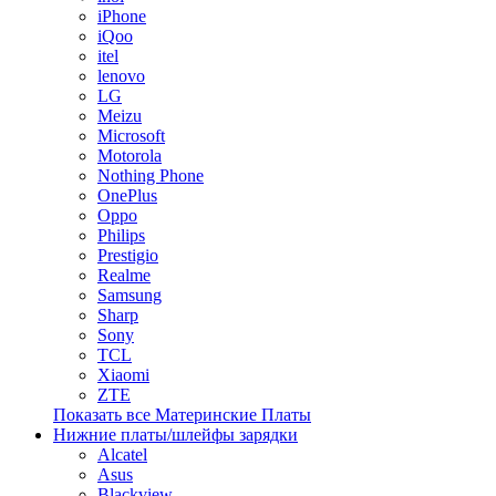
iPhone
iQoo
itel
lenovo
LG
Meizu
Microsoft
Motorola
Nothing Phone
OnePlus
Oppo
Philips
Prestigio
Realme
Samsung
Sharp
Sony
TCL
Xiaomi
ZTE
Показать все Материнские Платы
Нижние платы/шлейфы зарядки
Alcatel
Asus
Blackview