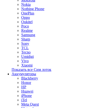
Motorola
Nokia
Nothing Phone
OnePlus
Oppo
Oukitel
Poco
Realme
Samsung
Sharp
Sony
TCL
Tecno
Umidigi
Vivo
Xiaomi
Показать все Сим лоток
Аккумуляторы
Blackberry
Honor
HP
Huawei
iPhone
iTel
Meta Quest