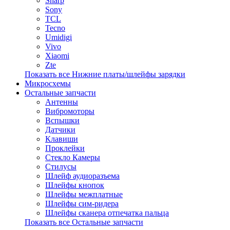
Sharp
Sony
TCL
Tecno
Umidigi
Vivo
Xiaomi
Zte
Показать все Нижние платы/шлейфы зарядки
Микросхемы
Остальные запчасти
Антенны
Вибромоторы
Вспышки
Датчики
Клавиши
Проклейки
Стекло Камеры
Стилусы
Шлейф аудиоразъема
Шлейфы кнопок
Шлейфы межплатные
Шлейфы сим-ридера
Шлейфы сканера отпечатка пальца
Показать все Остальные запчасти