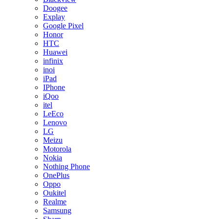
Doogee
Explay
Google Pixel
Honor
HTC
Huawei
infinix
inoi
iPad
IPhone
iQoo
itel
LeEco
Lenovo
LG
Meizu
Motorola
Nokia
Nothing Phone
OnePlus
Oppo
Oukitel
Realme
Samsung