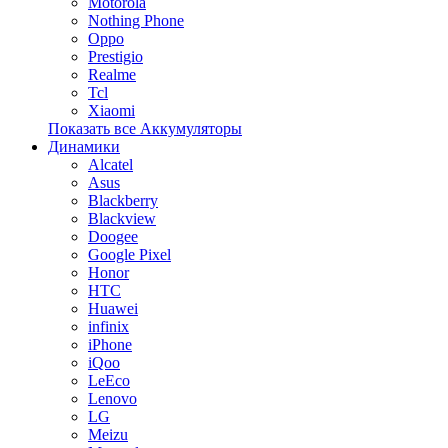
Motorola
Nothing Phone
Oppo
Prestigio
Realme
Tcl
Xiaomi
Показать все Аккумуляторы
Динамики
Alcatel
Asus
Blackberry
Blackview
Doogee
Google Pixel
Honor
HTC
Huawei
infinix
iPhone
iQoo
LeEco
Lenovo
LG
Meizu