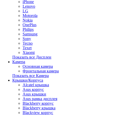
iPhone
Lenovo
LG
Motorola
Nokia
OnePlus
Philips
Samsung
Sony
Tecno
Texet
Xiaomi
Показать все Дисплеи
Камера
Основная камера
Фронтальная камера
Показать все Камера
Крышки/Корпуса
Alcatel крышка
Asus корпус
Asus крышки
Asus рамка дисплея
Blackberry корпус
Blackberry крышка
Blackview корпус