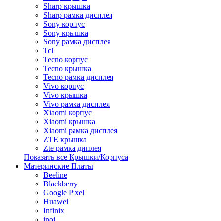
Sharp крышка
Sharp рамка дисплея
Sony корпус
Sony крышка
Sony рамка дисплея
Tcl
Tecno корпус
Tecno крышка
Tecno рамка дисплея
Vivo корпус
Vivo крышка
Vivo рамка дисплея
Xiaomi корпус
Xiaomi крышка
Xiaomi рамка дисплея
ZTE крышка
Zte рамка диплея
Показать все Крышки/Корпуса
Материнские Платы
Beeline
Blackberry
Google Pixel
Huawei
Infinix
inoi