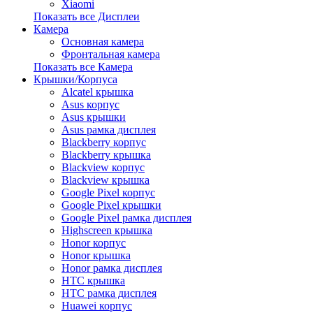
Xiaomi
Показать все Дисплеи
Камера
Основная камера
Фронтальная камера
Показать все Камера
Крышки/Корпуса
Alcatel крышка
Asus корпус
Asus крышки
Asus рамка дисплея
Blackberry корпус
Blackberry крышка
Blackview корпус
Blackview крышка
Google Pixel корпус
Google Pixel крышки
Google Pixel рамка дисплея
Highscreen крышка
Honor корпус
Honor крышка
Honor рамка дисплея
HTC крышка
HTC рамка дисплея
Huawei корпус