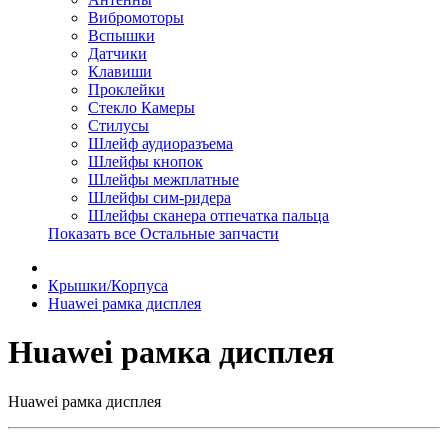
Вибромоторы
Вспышки
Датчики
Клавиши
Проклейки
Стекло Камеры
Стилусы
Шлейф аудиоразъема
Шлейфы кнопок
Шлейфы межплатные
Шлейфы сим-ридера
Шлейфы сканера отпечатка пальца
Показать все Остальные запчасти
Крышки/Корпуса
Huawei рамка дисплея
Huawei рамка дисплея
Huawei рамка дисплея