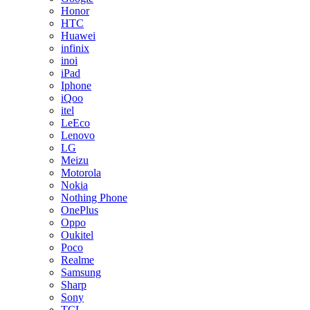
Honor
HTC
Huawei
infinix
inoi
iPad
Iphone
iQoo
itel
LeEco
Lenovo
LG
Meizu
Motorola
Nokia
Nothing Phone
OnePlus
Oppo
Oukitel
Poco
Realme
Samsung
Sharp
Sony
TCL