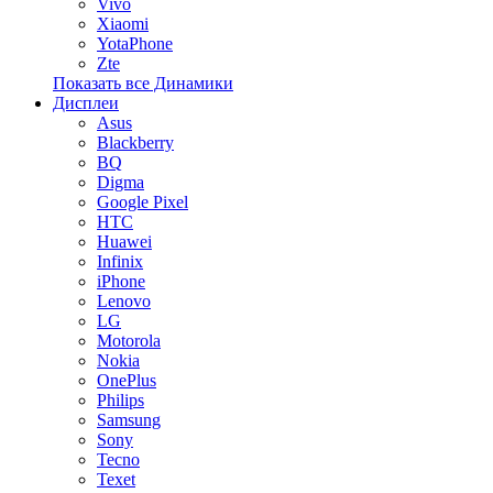
Vivo
Xiaomi
YotaPhone
Zte
Показать все Динамики
Дисплеи
Asus
Blackberry
BQ
Digma
Google Pixel
HTC
Huawei
Infinix
iPhone
Lenovo
LG
Motorola
Nokia
OnePlus
Philips
Samsung
Sony
Tecno
Texet