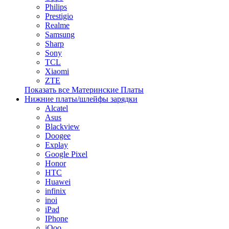
Philips
Prestigio
Realme
Samsung
Sharp
Sony
TCL
Xiaomi
ZTE
Показать все Материнские Платы
Нижние платы/шлейфы зарядки
Alcatel
Asus
Blackview
Doogee
Explay
Google Pixel
Honor
HTC
Huawei
infinix
inoi
iPad
IPhone
iQoo