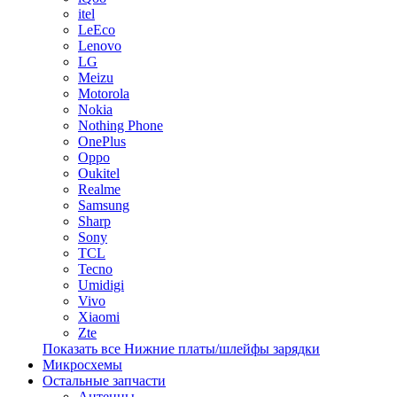
itel
LeEco
Lenovo
LG
Meizu
Motorola
Nokia
Nothing Phone
OnePlus
Oppo
Oukitel
Realme
Samsung
Sharp
Sony
TCL
Tecno
Umidigi
Vivo
Xiaomi
Zte
Показать все Нижние платы/шлейфы зарядки
Микросхемы
Остальные запчасти
Антенны