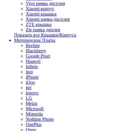
Vivo рамка дисплея
Xiaomi корпус
Xiaomi крышка
Xiaomi рамка дисплея
ZTE крышка
Zte рамка диплея
Показать все Крышки/Корпуса
Материнские Платы
Beeline
Blackberry
Google Pixel
Huawei
Infinix
inoi
iPhone
iQoo
itel
lenovo
LG
Meizu
Microsoft
Motorola
Nothing Phone
OnePlus
Oppo