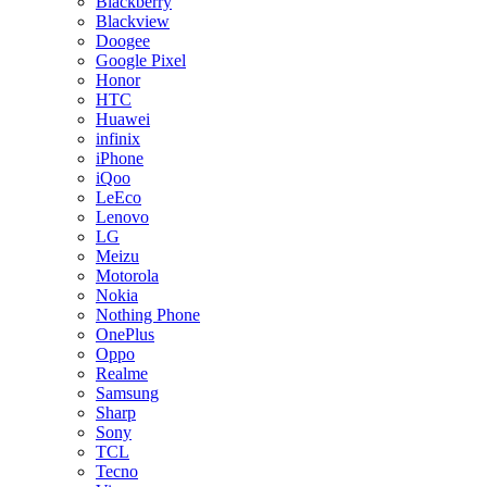
Blackberry
Blackview
Doogee
Google Pixel
Honor
HTC
Huawei
infinix
iPhone
iQoo
LeEco
Lenovo
LG
Meizu
Motorola
Nokia
Nothing Phone
OnePlus
Oppo
Realme
Samsung
Sharp
Sony
TCL
Tecno