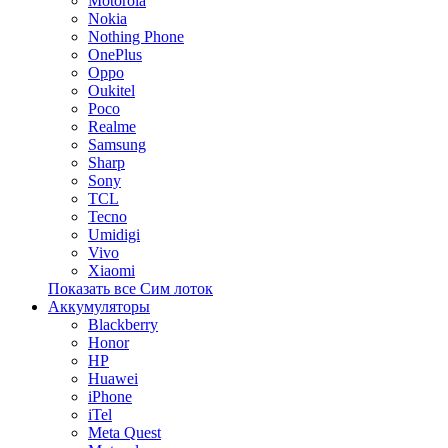
Motorola
Nokia
Nothing Phone
OnePlus
Oppo
Oukitel
Poco
Realme
Samsung
Sharp
Sony
TCL
Tecno
Umidigi
Vivo
Xiaomi
Показать все Сим лоток
Аккумуляторы
Blackberry
Honor
HP
Huawei
iPhone
iTel
Meta Quest