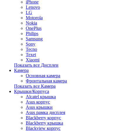
iPhone
Lenovo
LG
Motorola
Nokia
OnePlus
Philips
Samsung
Sony
Tecno
Texet
Xiaomi
Показать все Дисплеи
Камера
Основная камера
Фронтальная камера
Показать все Камера
Крышки/Корпуса
Alcatel крышка
Asus корпус
Asus крышки
Asus рамка дисплея
Blackberry корпус
Blackberry крышка
Blackview корпус