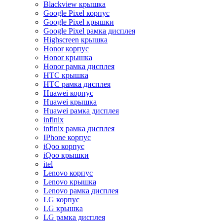
Blackview крышка
Google Pixel корпус
Google Pixel крышки
Google Pixel рамка дисплея
Highscreen крышка
Honor корпус
Honor крышка
Honor рамка дисплея
HTC крышка
HTC рамка дисплея
Huawei корпус
Huawei крышка
Huawei рамка дисплея
infinix
infinix рамка дисплея
IPhone корпус
iQoo корпус
iQoo крышки
itel
Lenovo корпус
Lenovo крышка
Lenovo рамка дисплея
LG корпус
LG крышка
LG рамка дисплея