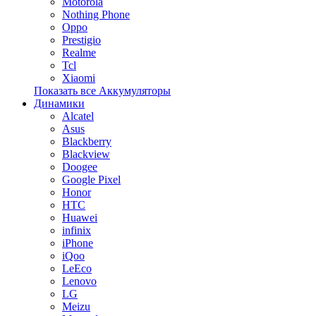
Motorola
Nothing Phone
Oppo
Prestigio
Realme
Tcl
Xiaomi
Показать все Аккумуляторы
Динамики
Alcatel
Asus
Blackberry
Blackview
Doogee
Google Pixel
Honor
HTC
Huawei
infinix
iPhone
iQoo
LeEco
Lenovo
LG
Meizu