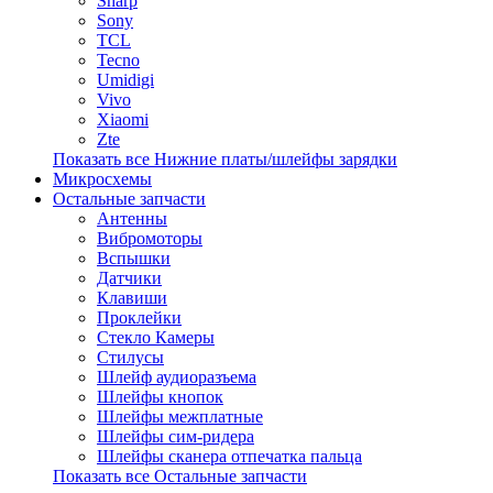
Sharp
Sony
TCL
Tecno
Umidigi
Vivo
Xiaomi
Zte
Показать все Нижние платы/шлейфы зарядки
Микросхемы
Остальные запчасти
Антенны
Вибромоторы
Вспышки
Датчики
Клавиши
Проклейки
Стекло Камеры
Стилусы
Шлейф аудиоразъема
Шлейфы кнопок
Шлейфы межплатные
Шлейфы сим-ридера
Шлейфы сканера отпечатка пальца
Показать все Остальные запчасти