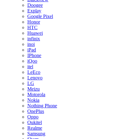
Doogee
Explay
Google Pixel
Honor
HTC
Huawei
infinix
inoi
iPad
IPhone
iQoo
itel
LeEco
Lenovo
LG
Meizu
Motorola
Nokia
Nothing Phone
OnePlus
Oppo
Oukitel
Realme
Samsung