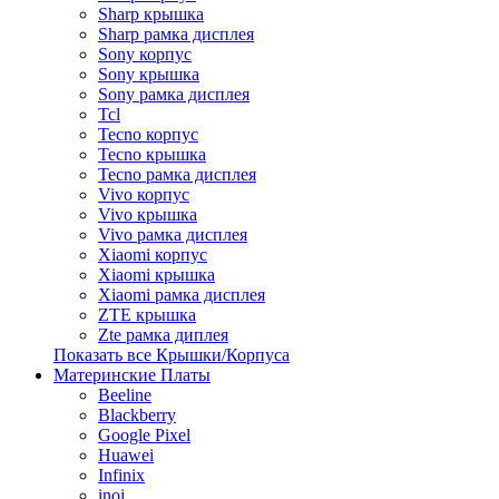
Sharp крышка
Sharp рамка дисплея
Sony корпус
Sony крышка
Sony рамка дисплея
Tcl
Tecno корпус
Tecno крышка
Tecno рамка дисплея
Vivo корпус
Vivo крышка
Vivo рамка дисплея
Xiaomi корпус
Xiaomi крышка
Xiaomi рамка дисплея
ZTE крышка
Zte рамка диплея
Показать все Крышки/Корпуса
Материнские Платы
Beeline
Blackberry
Google Pixel
Huawei
Infinix
inoi