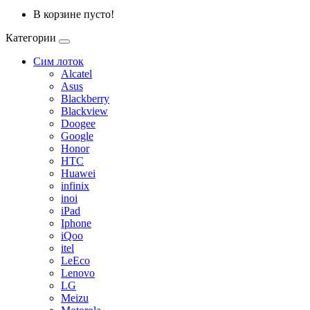
В корзине пусто!
Категории
Сим лоток
Alcatel
Asus
Blackberry
Blackview
Doogee
Google
Honor
HTC
Huawei
infinix
inoi
iPad
Iphone
iQoo
itel
LeEco
Lenovo
LG
Meizu