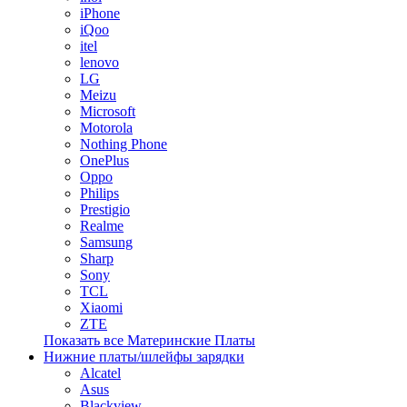
iPhone
iQoo
itel
lenovo
LG
Meizu
Microsoft
Motorola
Nothing Phone
OnePlus
Oppo
Philips
Prestigio
Realme
Samsung
Sharp
Sony
TCL
Xiaomi
ZTE
Показать все Материнские Платы
Нижние платы/шлейфы зарядки
Alcatel
Asus
Blackview