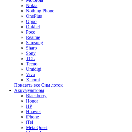
Motorola
Nokia
Nothing Phone
OnePlus
Oppo
Oukitel
Poco
Realme
Samsung
Sharp
Sony
TCL
Tecno
Umidigi
Vivo
Xiaomi
Показать все Сим лоток
Аккумуляторы
Blackberry
Honor
HP
Huawei
iPhone
iTel
Meta Quest