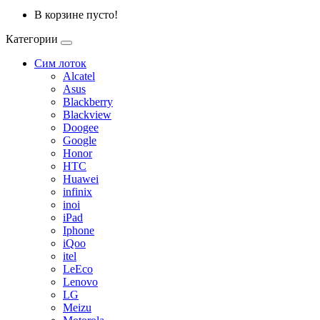
В корзине пусто!
Категории
Сим лоток
Alcatel
Asus
Blackberry
Blackview
Doogee
Google
Honor
HTC
Huawei
infinix
inoi
iPad
Iphone
iQoo
itel
LeEco
Lenovo
LG
Meizu