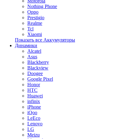
Motorola
Nothing Phone
Oppo
Prestigio
Realme
Tcl
Xiaomi
Показать все Аккумуляторы
Динамики
Alcatel
Asus
Blackberry
Blackview
Doogee
Google Pixel
Honor
HTC
Huawei
infinix
iPhone
iQoo
LeEco
Lenovo
LG
Meizu