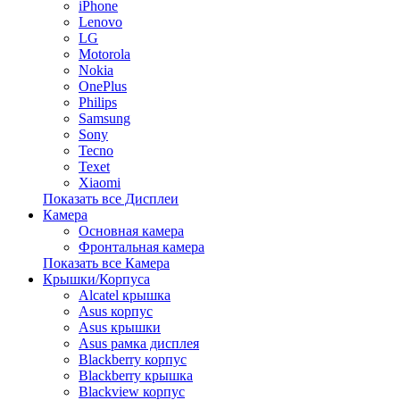
iPhone
Lenovo
LG
Motorola
Nokia
OnePlus
Philips
Samsung
Sony
Tecno
Texet
Xiaomi
Показать все Дисплеи
Камера
Основная камера
Фронтальная камера
Показать все Камера
Крышки/Корпуса
Alcatel крышка
Asus корпус
Asus крышки
Asus рамка дисплея
Blackberry корпус
Blackberry крышка
Blackview корпус