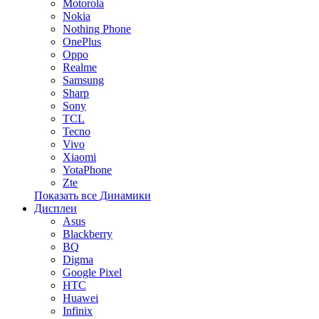
Motorola
Nokia
Nothing Phone
OnePlus
Oppo
Realme
Samsung
Sharp
Sony
TCL
Tecno
Vivo
Xiaomi
YotaPhone
Zte
Показать все Динамики
Дисплеи
Asus
Blackberry
BQ
Digma
Google Pixel
HTC
Huawei
Infinix