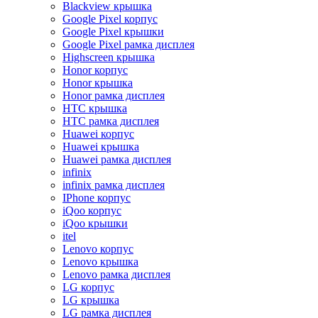
Blackview крышка
Google Pixel корпус
Google Pixel крышки
Google Pixel рамка дисплея
Highscreen крышка
Honor корпус
Honor крышка
Honor рамка дисплея
HTC крышка
HTC рамка дисплея
Huawei корпус
Huawei крышка
Huawei рамка дисплея
infinix
infinix рамка дисплея
IPhone корпус
iQoo корпус
iQoo крышки
itel
Lenovo корпус
Lenovo крышка
Lenovo рамка дисплея
LG корпус
LG крышка
LG рамка дисплея