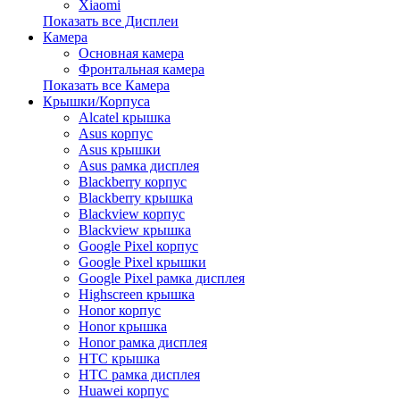
Xiaomi
Показать все Дисплеи
Камера
Основная камера
Фронтальная камера
Показать все Камера
Крышки/Корпуса
Alcatel крышка
Asus корпус
Asus крышки
Asus рамка дисплея
Blackberry корпус
Blackberry крышка
Blackview корпус
Blackview крышка
Google Pixel корпус
Google Pixel крышки
Google Pixel рамка дисплея
Highscreen крышка
Honor корпус
Honor крышка
Honor рамка дисплея
HTC крышка
HTC рамка дисплея
Huawei корпус