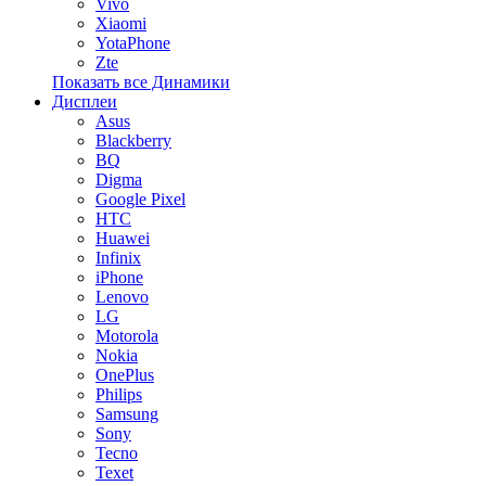
Vivo
Xiaomi
YotaPhone
Zte
Показать все Динамики
Дисплеи
Asus
Blackberry
BQ
Digma
Google Pixel
HTC
Huawei
Infinix
iPhone
Lenovo
LG
Motorola
Nokia
OnePlus
Philips
Samsung
Sony
Tecno
Texet