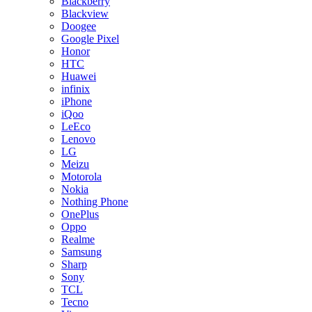
Blackberry
Blackview
Doogee
Google Pixel
Honor
HTC
Huawei
infinix
iPhone
iQoo
LeEco
Lenovo
LG
Meizu
Motorola
Nokia
Nothing Phone
OnePlus
Oppo
Realme
Samsung
Sharp
Sony
TCL
Tecno