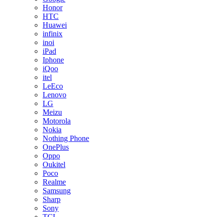
Honor
HTC
Huawei
infinix
inoi
iPad
Iphone
iQoo
itel
LeEco
Lenovo
LG
Meizu
Motorola
Nokia
Nothing Phone
OnePlus
Oppo
Oukitel
Poco
Realme
Samsung
Sharp
Sony
TCL