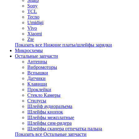
Sharp
Sony
TCL
Tecno
Umidigi
Vivo
Xiaomi
Zte
Показать все Нижние платы/шлейфы зарядки
Микросхемы
Остальные запчасти
Антенны
Вибромоторы
Вспышки
Датчики
Клавиши
Проклейки
Стекло Камеры
Стилусы
Шлейф аудиоразъема
Шлейфы кнопок
Шлейфы межплатные
Шлейфы сим-ридера
Шлейфы сканера отпечатка пальца
Показать все Остальные запчасти