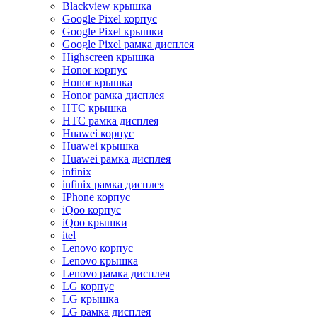
Blackview крышка
Google Pixel корпус
Google Pixel крышки
Google Pixel рамка дисплея
Highscreen крышка
Honor корпус
Honor крышка
Honor рамка дисплея
HTC крышка
HTC рамка дисплея
Huawei корпус
Huawei крышка
Huawei рамка дисплея
infinix
infinix рамка дисплея
IPhone корпус
iQoo корпус
iQoo крышки
itel
Lenovo корпус
Lenovo крышка
Lenovo рамка дисплея
LG корпус
LG крышка
LG рамка дисплея