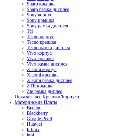
Sharp крышка
Sharp рамка дисплея
Sony корпус
Sony крышка
Sony рамка дисплея
Tcl
Tecno корпус
Tecno крышка
Tecno рамка дисплея
Vivo корпус
Vivo крышка
Vivo рамка дисплея
Xiaomi корпус
Xiaomi крышка
Xiaomi рамка дисплея
ZTE крышка
Zte рамка диплея
Показать все Крышки/Корпуса
Материнские Платы
Beeline
Blackberry
Google Pixel
Huawei
Infinix
inoi