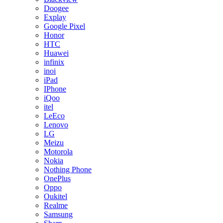
Doogee
Explay
Google Pixel
Honor
HTC
Huawei
infinix
inoi
iPad
IPhone
iQoo
itel
LeEco
Lenovo
LG
Meizu
Motorola
Nokia
Nothing Phone
OnePlus
Oppo
Oukitel
Realme
Samsung