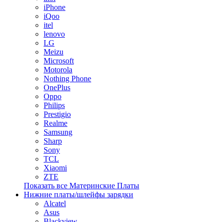
iPhone
iQoo
itel
lenovo
LG
Meizu
Microsoft
Motorola
Nothing Phone
OnePlus
Oppo
Philips
Prestigio
Realme
Samsung
Sharp
Sony
TCL
Xiaomi
ZTE
Показать все Материнские Платы
Нижние платы/шлейфы зарядки
Alcatel
Asus
Blackview