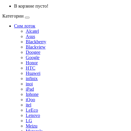
В корзине пусто!
Категории
Сим лоток
Alcatel
Asus
Blackberry
Blackview
Doogee
Google
Honor
HTC
Huawei
infinix
inoi
iPad
Iphone
iQoo
itel
LeEco
Lenovo
LG
Meizu