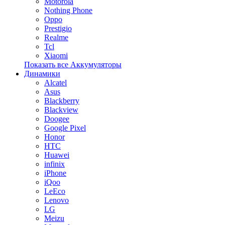
Motorola
Nothing Phone
Oppo
Prestigio
Realme
Tcl
Xiaomi
Показать все Аккумуляторы
Динамики
Alcatel
Asus
Blackberry
Blackview
Doogee
Google Pixel
Honor
HTC
Huawei
infinix
iPhone
iQoo
LeEco
Lenovo
LG
Meizu