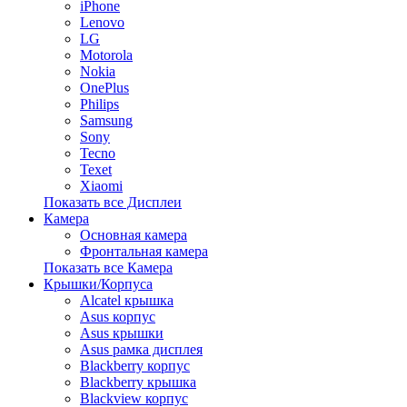
iPhone
Lenovo
LG
Motorola
Nokia
OnePlus
Philips
Samsung
Sony
Tecno
Texet
Xiaomi
Показать все Дисплеи
Камера
Основная камера
Фронтальная камера
Показать все Камера
Крышки/Корпуса
Alcatel крышка
Asus корпус
Asus крышки
Asus рамка дисплея
Blackberry корпус
Blackberry крышка
Blackview корпус