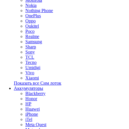
Motorola
Nokia
Nothing Phone
OnePlus
Oppo
Oukitel
Poco
Realme
Samsung
Sharp
Sony
TCL
Tecno
Umidigi
Vivo
Xiaomi
Показать все Сим лоток
Аккумуляторы
Blackberry
Honor
HP
Huawei
iPhone
iTel
Meta Quest