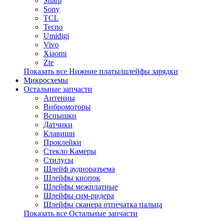
Sharp
Sony
TCL
Tecno
Umidigi
Vivo
Xiaomi
Zte
Показать все Нижние платы/шлейфы зарядки
Микросхемы
Остальные запчасти
Антенны
Вибромоторы
Вспышки
Датчики
Клавиши
Проклейки
Стекло Камеры
Стилусы
Шлейф аудиоразъема
Шлейфы кнопок
Шлейфы межплатные
Шлейфы сим-ридера
Шлейфы сканера отпечатка пальца
Показать все Остальные запчасти