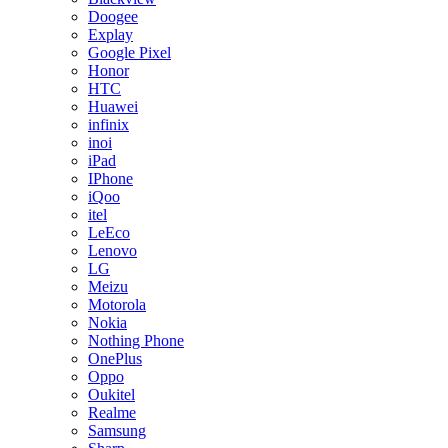
Doogee
Explay
Google Pixel
Honor
HTC
Huawei
infinix
inoi
iPad
IPhone
iQoo
itel
LeEco
Lenovo
LG
Meizu
Motorola
Nokia
Nothing Phone
OnePlus
Oppo
Oukitel
Realme
Samsung