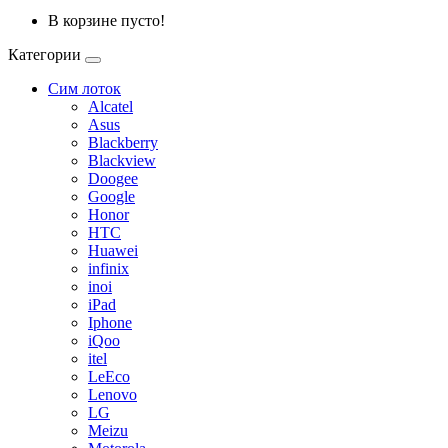
В корзине пусто!
Категории
Сим лоток
Alcatel
Asus
Blackberry
Blackview
Doogee
Google
Honor
HTC
Huawei
infinix
inoi
iPad
Iphone
iQoo
itel
LeEco
Lenovo
LG
Meizu