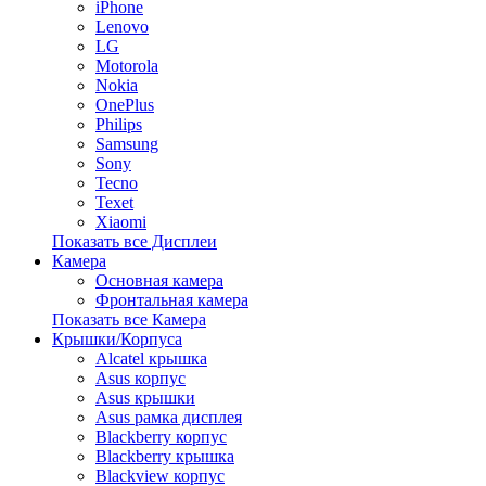
iPhone
Lenovo
LG
Motorola
Nokia
OnePlus
Philips
Samsung
Sony
Tecno
Texet
Xiaomi
Показать все Дисплеи
Камера
Основная камера
Фронтальная камера
Показать все Камера
Крышки/Корпуса
Alcatel крышка
Asus корпус
Asus крышки
Asus рамка дисплея
Blackberry корпус
Blackberry крышка
Blackview корпус