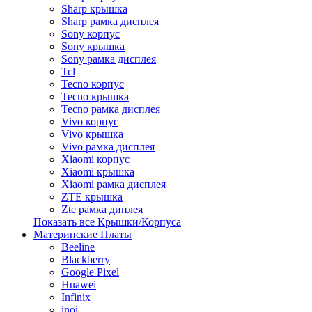
Sharp крышка
Sharp рамка дисплея
Sony корпус
Sony крышка
Sony рамка дисплея
Tcl
Tecno корпус
Tecno крышка
Tecno рамка дисплея
Vivo корпус
Vivo крышка
Vivo рамка дисплея
Xiaomi корпус
Xiaomi крышка
Xiaomi рамка дисплея
ZTE крышка
Zte рамка диплея
Показать все Крышки/Корпуса
Материнские Платы
Beeline
Blackberry
Google Pixel
Huawei
Infinix
inoi