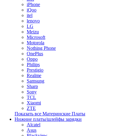
iPhone
iQoo
itel
lenovo
LG
Meizu
Microsoft
Motorola
Nothing Phone
OnePlus
Oppo
Philips
Prestigio
Realme
Samsung
Sharp
Sony
TCL
Xiaomi
ZTE
Показать все Материнские Платы
Нижние платы/шлейфы зарядки
Alcatel
Asus
Blackview