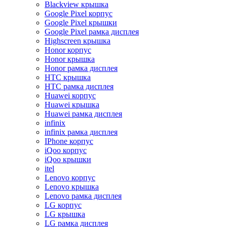
Blackview крышка
Google Pixel корпус
Google Pixel крышки
Google Pixel рамка дисплея
Highscreen крышка
Honor корпус
Honor крышка
Honor рамка дисплея
HTC крышка
HTC рамка дисплея
Huawei корпус
Huawei крышка
Huawei рамка дисплея
infinix
infinix рамка дисплея
IPhone корпус
iQoo корпус
iQoo крышки
itel
Lenovo корпус
Lenovo крышка
Lenovo рамка дисплея
LG корпус
LG крышка
LG рамка дисплея