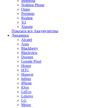
Motorola
Nothing Phone
Oppo
Prestigio
Realme
Tcl
Xiaomi
Показать все Аккумуляторы
Динамики
Alcatel
Asus
Blackberry
Blackview
Doogee
Google Pixel
Honor
HTC
Huawei
infinix
iPhone
iQoo
LeEco
Lenovo
LG
Meizu