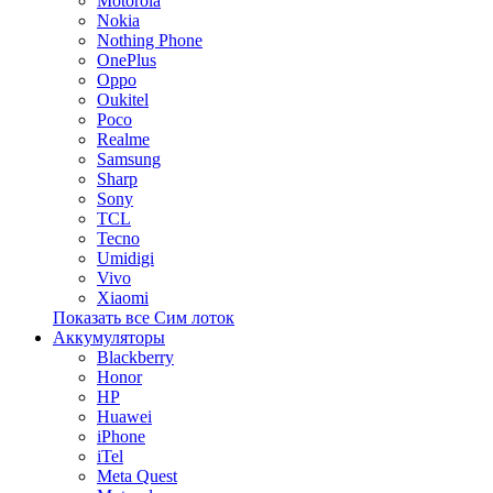
Motorola
Nokia
Nothing Phone
OnePlus
Oppo
Oukitel
Poco
Realme
Samsung
Sharp
Sony
TCL
Tecno
Umidigi
Vivo
Xiaomi
Показать все Сим лоток
Аккумуляторы
Blackberry
Honor
HP
Huawei
iPhone
iTel
Meta Quest