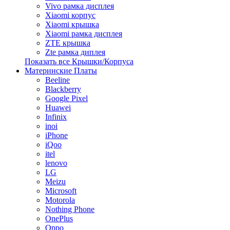
Vivo рамка дисплея
Xiaomi корпус
Xiaomi крышка
Xiaomi рамка дисплея
ZTE крышка
Zte рамка диплея
Показать все Крышки/Корпуса
Материнские Платы
Beeline
Blackberry
Google Pixel
Huawei
Infinix
inoi
iPhone
iQoo
itel
lenovo
LG
Meizu
Microsoft
Motorola
Nothing Phone
OnePlus
Oppo