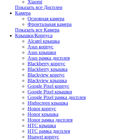
Xiaomi
Показать все Дисплеи
Камера
Основная камера
Фронтальная камера
Показать все Камера
Крышки/Корпуса
Alcatel крышка
Asus корпус
Asus крышки
Asus рамка дисплея
Blackberry корпус
Blackberry крышка
Blackview корпус
Blackview крышка
Google Pixel корпус
Google Pixel крышки
Google Pixel рамка дисплея
Highscreen крышка
Honor корпус
Honor крышка
Honor рамка дисплея
HTC крышка
HTC рамка дисплея
Huawei корпус