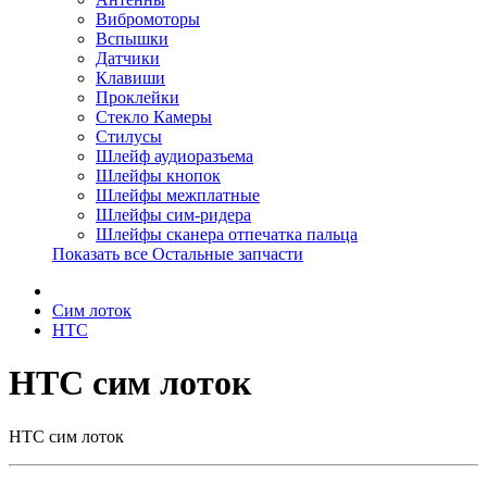
Вибромоторы
Вспышки
Датчики
Клавиши
Проклейки
Стекло Камеры
Стилусы
Шлейф аудиоразъема
Шлейфы кнопок
Шлейфы межплатные
Шлейфы сим-ридера
Шлейфы сканера отпечатка пальца
Показать все Остальные запчасти
Сим лоток
HTC
HTC сим лоток
HTC сим лоток