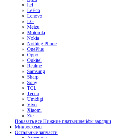
itel
LeEco
Lenovo
LG
Meizu
Motorola
Nokia
Nothing Phone
OnePlus
Oppo
Oukitel
Realme
Samsung
Sharp
Sony
TCL
Tecno
Umidigi
Vivo
Xiaomi
Zte
Показать все Нижние платы/шлейфы зарядки
Микросхемы
Остальные запчасти
Антенны