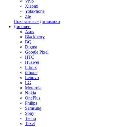
Vivo
Xiaomi
YotaPhone
Zte
Показать все Динамики
Дисплеи
Asus
Blackberry
BQ
Digma
Google Pixel
HTC
Huawei
Infinix
iPhone
Lenovo
LG
Motorola
Nokia
OnePlus
Philips
Samsung
Sony
Tecno
Texet