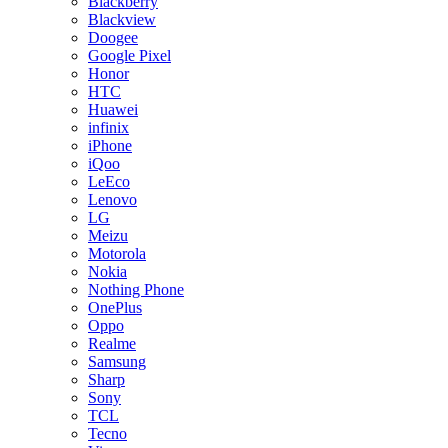
Blackberry
Blackview
Doogee
Google Pixel
Honor
HTC
Huawei
infinix
iPhone
iQoo
LeEco
Lenovo
LG
Meizu
Motorola
Nokia
Nothing Phone
OnePlus
Oppo
Realme
Samsung
Sharp
Sony
TCL
Tecno