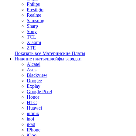
Philips
Prestigio
Realme
Samsung
Sharp
Sony
TCL
Xiaomi
ZTE
Показать все Материнские Платы
Нижние платы/шлейфы зарядки
Alcatel
Asus
Blackview
Doogee
Explay
Google Pixel
Honor
HTC
Huawei
infinix
inoi
iPad
IPhone
iQoo