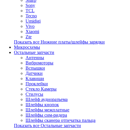
Sharp
Sony
TCL
Tecno
Umidigi
Vivo
Xiaomi
Zte
Показать все Нижние платы/шлейфы зарядки
Микросхемы
Остальные запчасти
Антенны
Вибромоторы
Вспышки
Датчики
Клавиши
Проклейки
Стекло Камеры
Стилусы
Шлейф аудиоразъема
Шлейфы кнопок
Шлейфы межплатные
Шлейфы сим-ридера
Шлейфы сканера отпечатка пальца
Показать все Остальные запчасти