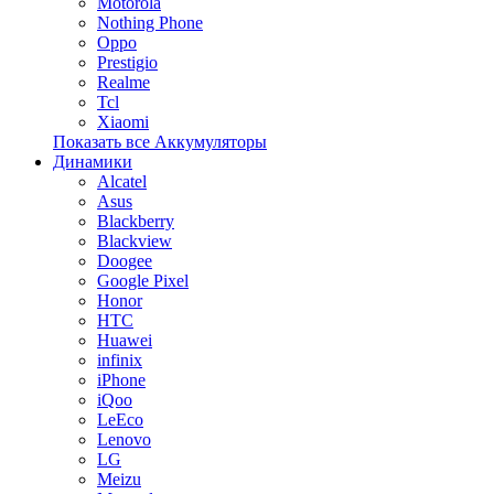
Motorola
Nothing Phone
Oppo
Prestigio
Realme
Tcl
Xiaomi
Показать все Аккумуляторы
Динамики
Alcatel
Asus
Blackberry
Blackview
Doogee
Google Pixel
Honor
HTC
Huawei
infinix
iPhone
iQoo
LeEco
Lenovo
LG
Meizu