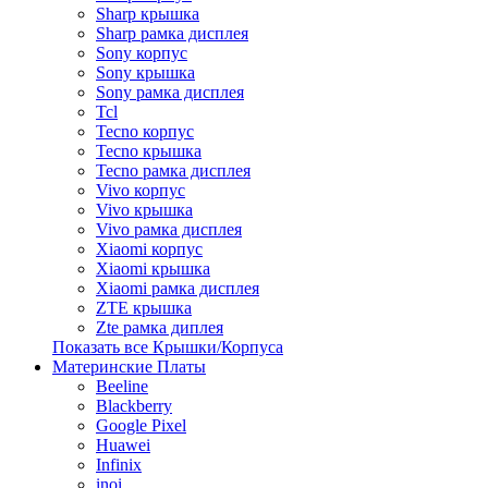
Sharp крышка
Sharp рамка дисплея
Sony корпус
Sony крышка
Sony рамка дисплея
Tcl
Tecno корпус
Tecno крышка
Tecno рамка дисплея
Vivo корпус
Vivo крышка
Vivo рамка дисплея
Xiaomi корпус
Xiaomi крышка
Xiaomi рамка дисплея
ZTE крышка
Zte рамка диплея
Показать все Крышки/Корпуса
Материнские Платы
Beeline
Blackberry
Google Pixel
Huawei
Infinix
inoi