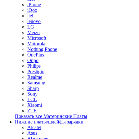
iPhone
iQoo
itel
lenovo
LG
Meizu
Microsoft
Motorola
Nothing Phone
OnePlus
Oppo
Philips
Prestigio
Realme
Samsung
Sharp
Sony
TCL
Xiaomi
ZTE
Показать все Материнские Платы
Нижние платы/шлейфы зарядки
Alcatel
Asus
Blackview