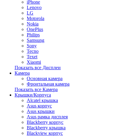
iPhone
Lenovo
LG
Motorola
Nokia
OnePlus
Philips
Samsung
Sony
Tecno
Texet
Xiaomi
Показать все Дисплеи
Камера
Основная камера
Фронтальная камера
Показать все Камера
Крышки/Корпуса
Alcatel крышка
Asus корпус
Asus крышки
Asus рамка дисплея
Blackberry корпус
Blackberry крышка
Blackview корпус