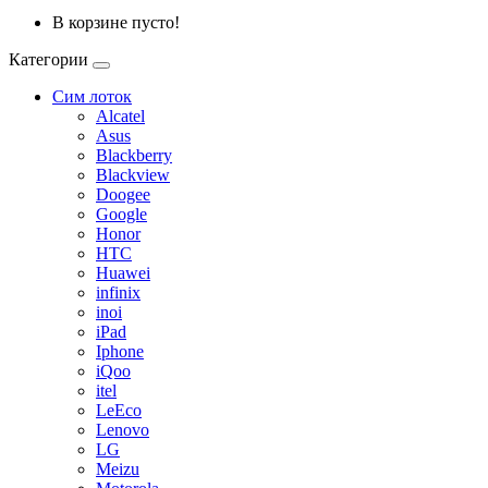
В корзине пусто!
Категории
Сим лоток
Alcatel
Asus
Blackberry
Blackview
Doogee
Google
Honor
HTC
Huawei
infinix
inoi
iPad
Iphone
iQoo
itel
LeEco
Lenovo
LG
Meizu