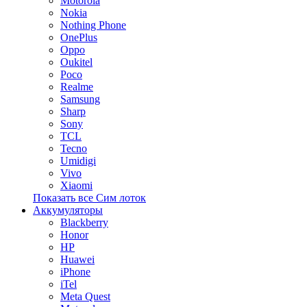
Motorola
Nokia
Nothing Phone
OnePlus
Oppo
Oukitel
Poco
Realme
Samsung
Sharp
Sony
TCL
Tecno
Umidigi
Vivo
Xiaomi
Показать все Сим лоток
Аккумуляторы
Blackberry
Honor
HP
Huawei
iPhone
iTel
Meta Quest