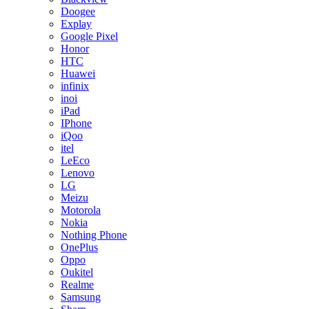
Doogee
Explay
Google Pixel
Honor
HTC
Huawei
infinix
inoi
iPad
IPhone
iQoo
itel
LeEco
Lenovo
LG
Meizu
Motorola
Nokia
Nothing Phone
OnePlus
Oppo
Oukitel
Realme
Samsung