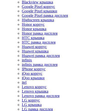
Blackview крышка
Google Pixel корпус
Google Pixel крышки
Google Pixel рамка дисплея
Highscreen крышка
Honor корпус
Honor крышка
Honor рамка дисплея
HTC крышка
HTC рамка дисплея
Huawei корпус
Huawei крышка
Huawei рамка дисплея
infinix
infinix рамка дисплея
IPhone корпус
iQoo корпус
iQoo крышки
itel
Lenovo корпус
Lenovo крышка
Lenovo рамка дисплея
LG корпус
LG крышка
LG рамка дисплея